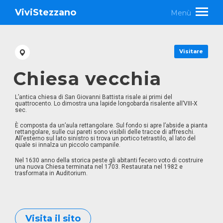
ViviStezzano
Menù
Visitare
Chiesa vecchia
L’antica chiesa di San Giovanni Battista risale ai primi del
quattrocento. Lo dimostra una lapide longobarda risalente all’VIII-X
sec.
È composta da un’aula rettangolare. Sul fondo si apre l’abside a pianta
rettangolare, sulle cui pareti sono visibili delle tracce di affreschi.
All’esterno sul lato sinistro si trova un portico tetrastilo, al lato del
quale si innalza un piccolo campanile.
Nel 1630 anno della storica peste gli abitanti fecero voto di costruire
una nuova Chiesa terminata nel 1703. Restaurata nel 1982 e
trasformata in Auditorium.
Visita il sito